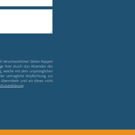
h Verantwortlichen Stefan Keppert
age Ihrer durch das Absenden des
ng, welche mit dem ursprünglichen
er vertragliche Verpflichtung zur
t übermitteln und wir dieses nicht
chutzerklärung
.