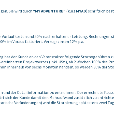
lgen. Sie wird durch
"MY ADVENTURE"
(kurz
MYAD
) schriftlich bes
er Vorlaufkosten und 50% nach erhaltener Leistung. Rechnungen si
0% im Voraus fakturiert. Verzugszinsen 12% p.a.
ng hat der Kunde an den Veranstalter folgende Stornogebühren zu
reinbarten Projektwertes (inkl. USt.), ab 2 Wochen 100% des Proj
Termin innerhalb von sechs Monaten handeln, so werden 30% der
und der Detailinformation zu entnehmen. Der errechnete Pausch
lärt sich der Kunde damit den Mehraufwand zusätzlich zu entric
rische Veränderungen) wird die Stornierung spätestens zwei Ta