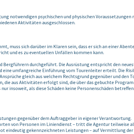
staltung notwendigen psychischen und physischen Voraussetzungen
hiedenen Aktivitäten ausgeschlossen.
t, muss sich darüber im Klaren sein, dass er sich an einer Abente
pricht und es zu eventuellen Unfällen kommen kann.
d Bergführern durchgeführt. Die Ausrüstung entspricht den neues
d eine umfangreiche Einführung vom Tourenleiter erteilt. Die Risik
d Ansprüche gleich aus welchem Rechtsgrund gegenüber und den To
n, die aus Aktivitäten erfolgt sind, die über das gebuchte Progr
nur insoweit, als diese Schäden keine Personenschäden betreffen
eistungen gegenüber dem Auftraggeber in eigener Verantwortung.
rten von Personen im Liniendienst – tritt die Agentur teilweise al
bot eindeutig gekennzeichneten Leistungen – auf Vermittlung der