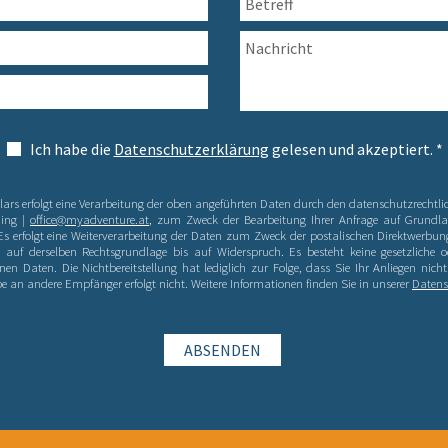
Ich habe die
Datenschutzerklärung
gelesen und akzeptiert. *
rs erfolgt eine Verarbeitung der oben angeführten Daten durch den datenschutzrechtlic
ming |
office@myadventure.at
, zum Zweck der Bearbeitung Ihrer Anfrage auf Grundl
. Es erfolgt eine Weiterverarbeitung der Daten zum Zweck der postalischen Direktwerbu
, auf derselben Rechtsgrundlage bis auf Widerspruch. Es besteht keine gesetzliche od
nen Daten. Die Nichtbereitstellung hat lediglich zur Folge, dass Sie Ihr Anliegen nich
e an andere Empfänger erfolgt nicht. Weitere Informationen finden Sie in unserer
Datens
ABSENDEN