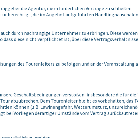
raggeber die Agentur, die erforderlichen Verträge zu schließen.
entur berechtigt, die im Angebot aufgeführten Handlingpauschale
n auch durch nachrangige Unternehmer zu erbringen. Diese werden 
dass diese nicht verpflichtet ist, über diese Vertragsverhältniss
sungen des Tourenleiters zu befolgen und an der Veranstaltung ak
n unsere Geschäftsbedingungen verstoßen, insbesondere die für d
ie Tour abzubrechen. Dem Tourenleiter bleibt es vorbehalten, d
ährden können (z.B. Lawinengefahr, Wetterumsturz, unzureichend
igt bei Vorliegen derartiger Umstände vom Vertrag zurückzutrete
 unverzüglich zu melden.