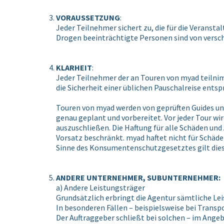
VORAUSSETZUNG
:
Jeder Teilnehmer sichert zu, die für die Veran
Drogen beeinträchtigte Personen sind von versc
KLARHEIT
:
Jeder Teilnehmer der an Touren von myad teilnimm
die Sicherheit einer üblichen Pauschalreise ents
Touren von myad werden von geprüften Guides un
genau geplant und vorbereitet. Vor jeder Tour wir
auszuschließen. Die Haftung für alle Schäden un
Vorsatz beschränkt. myad haftet nicht für Schäde
Sinne des Konsumentenschutzgesetztes gilt dies 
ANDERE UNTERNEHMER, SUBUNTERNEHMER:
a) Andere Leistungsträger
Grundsätzlich erbringt die Agentur sämtliche L
In besonderen Fällen – beispielsweise bei Transpo
Der Auftraggeber schließt bei solchen – im Ange