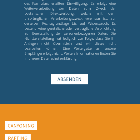
des Formulars erteilten Einwilligung. Es erfolgt eine
Weiterverarbeitung der Daten zum Zweck der
postalischen Direktwerbung, welche mit dem
ursprünglichen Verarbeitungszweck vereinbar ist, auf
derselben Rechtsgrundlage bis auf Widerspruch. Es
besteht keine gesetzliche oder vertragliche Verpflichtung
zur Bereitstellung der personenbezogenen Daten. Die
Nichtbereitstellung hat lediglich zur Folge, dass Sie Ihr
Anliegen nicht übermitteln und wir dieses nicht
bearbeiten können. Eine Weitergabe an andere
Empfänger erfolgt nicht. Weitere Informationen finden Sie
in unserer
Datenschutzerklärung
.
ABSENDEN
CANYONING
RAFTING